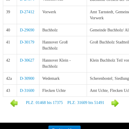
39
D-27412
Vorwerk
Amt Tarnstedt, Gemeind
Vorwerk
40
D-29690
Buchholz
Gemeinde Buchholz/ Al
41
D-30179
Hannover
Groß
Groß Buchholz Stadttei
Buchholz
42
D-30627
Hannover Klein -
Klein Buchholz Teil v
Buchholz
42a
D-30900
Wedemark
Scherenbostel; Siedlun
43
D-31600
Flecken Uchte
Amt Uchte, Flecken Uch
PLZ: 01468 bis 17375
PLZ: 31609 bis 51491