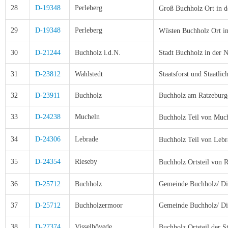
28
D-19348
Perleberg
Groß Buchholz Ort in
d
29
D-19348
Perleberg
Wüsten Buchholz Ort i
30
D-21244
Buchholz i.d.N.
Stadt Buchholz in der 
31
D-23812
Wahlstedt
Staatsforst und Staatlic
32
D-23911
Buchholz
Buchholz am Ratzeburge
33
D-24238
Mucheln
Buchholz
Teil
von Much
34
D-24306
Lebrade
Buchholz
Teil von Lebr
35
D-24354
Rieseby
Buchholz
Ortsteil von 
36
D-25712
Buchholz
Gemeinde Buchholz/ Di
37
D-25712
Buchholzermoor
Gemeinde Buchholz/ Di
38
D-27374
Visselhövede
Buchholz
Ortsteil der S