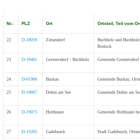
Nr.:
PLZ
Ort
Ortsteil, Teil vom O
22
D-18059
Ziesendorf
Buchholz und Buchholz 
Rostock
23
D-18461
Germersdorf - Buchholz
Gemeinde Gremersdorf 
24
D-01906
Burkau
Gemeinde Burkau; Ortst
25
D-19067
Dobin am See
Gemeinde Dobin am See
26
D-19075
Holthusen
Gemeinde Holthusen bei
27
D-19205
Gadebusch
Stadt Gadebusch, Ortste