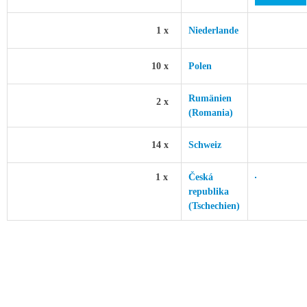
1 x
Niederlande
10 x
Polen
Rumänien
2 x
(Romania)
14 x
Schweiz
1 x
Česká
republika
(Tschechien)