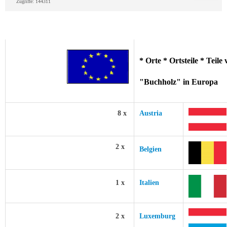
Zugriffe: 144311
* Orte * Ortsteile * Teil
"Buchholz" in Europa
8 x
Austria
2 x
Belgien
1 x
Italien
2 x
Luxemburg