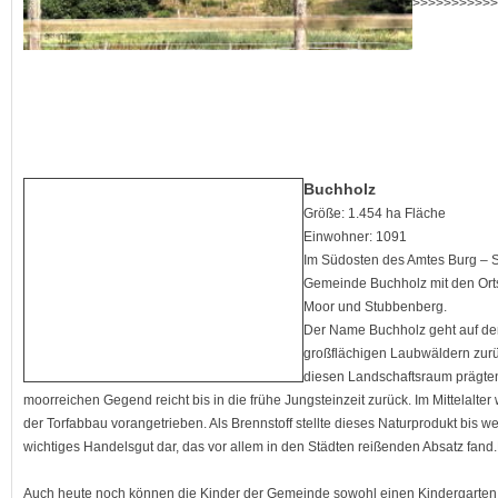
>>>>>>>>>>>
Buchholz
Größe: 1.454 ha Fläche
Einwohner: 1091
Im Südosten des Amtes Burg – St
Gemeinde Buchholz mit den Orts
Moor und Stubbenberg.
Der Name Buchholz geht auf de
großflächigen Laubwäldern zurü
diesen Landschaftsraum prägte
moorreichen Gegend reicht bis in die frühe Jungsteinzeit zurück. Im Mittelalte
der Torfabbau vorangetrieben. Als Brennstoff stellte dieses Naturprodukt bis we
wichtiges Handelsgut dar, das vor allem in den Städten reißenden Absatz fand
Auch heute noch können die Kinder der Gemeinde sowohl einen Kindergarten 