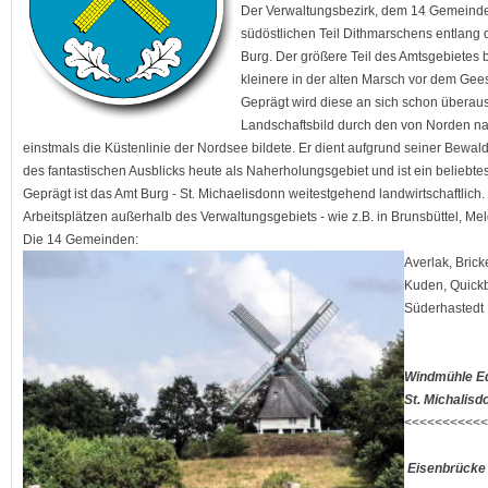
Der Verwaltungsbezirk, dem 14 Gemeinden
südöstlichen Teil Dithmarschens entlang 
Burg. Der größere Teil des Amtsgebietes b
kleinere in der alten Marsch vor dem Gee
Geprägt wird diese an sich schon überau
Landschaftsbild durch den von Norden na
einstmals die Küstenlinie der Nordsee bildete. Er dient aufgrund seiner Bew
des fantastischen Ausblicks heute als Naherholungsgebiet und ist ein beliebtes
Geprägt ist das Amt Burg - St. Michaelisdonn weitestgehend landwirtschaftlich.
Arbeitsplätzen außerhalb des Verwaltungsgebiets - wie z.B. in Brunsbüttel, Mel
Die 14 Gemeinden:
Averlak, Brick
Kuden, Quickb
Süderhastedt
Windmühle E
St. Michalisd
<<<<<<<<<<<
Eisenbrücke