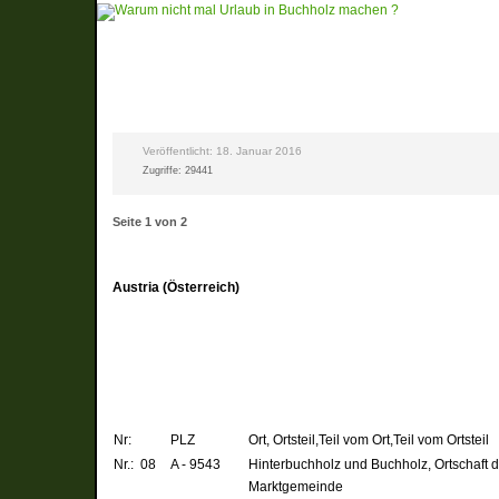
Veröffentlicht: 18. Januar 2016
Zugriffe: 29441
Seite 1 von 2
Austria (Österreich)
Nr:
PLZ
Ort,
Ortsteil,
Teil vom Ort,Teil vom Ortsteil
Nr.: 08
A - 9543
Hinterbuchholz und Buchholz
, Ortschaft 
Marktgemeinde