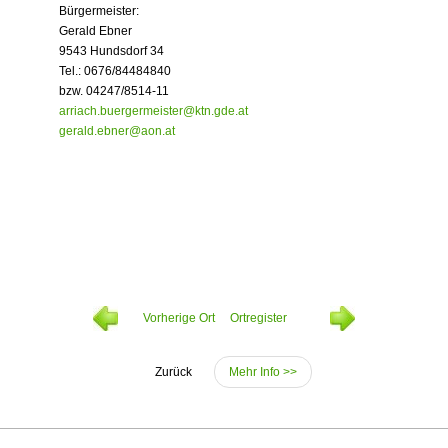
Bürgermeister:
Gerald Ebner
9543 Hundsdorf 34
Tel.: 0676/84484840
bzw. 04247/8514-11
arriach.buergermeister@ktn.gde.at
gerald.ebner@aon.at
Vorher
ige Ort
Ortregister
Zurück
Mehr Info >>