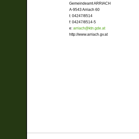
Gemeindeamt ARRIACH
A-9543 Arriach 60
t: 04247/8514
f: 04247/8514-5
e:
arriach@ktn.gde.at
http://www.arriach.gv.at