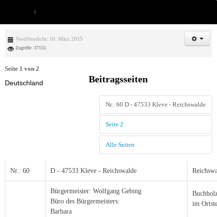
Veröffentlicht: 10. März 2015
Zugriffe: 37155
Seite 1 von 2
Beitragsseiten
Deutschland
Nr.: 60 D - 47533 Kleve - Reichswalde
Seite 2
Alle Seiten
Nr.: 60
D - 47533 Kleve - Reichswalde
Reichswa
Bürgermeister: Wolfgang Gebing
Buchholz
Büro des Bürgermeisters:
im Ortst
Barbara