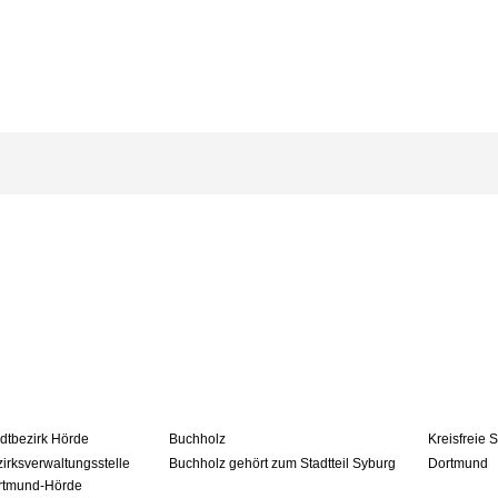
dtbezirk Hörde
Buchholz
Kreisfreie S
irksverwaltungsstelle
Buchholz gehört zum Stadtteil Syburg
Dortmund
rtmund-Hörde