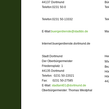
44137 Dortmund
Bü
Telefon:
0231 50-0
Tel
Telefon:
0231 50-13332
Tel
E-Mail:
buergerdienste@stadtdo.de
Mai
Internet:
buergerdienste.dortmund.de
Stadt Dortmund
Her
Der Oberbürgermeister
Mi
Friedensplatz 1
Bez
44135 Dortmund
Hö
Telefon: 0231 50-22021
Hö
Fax: 0231 50-27585
44
E-Mail:
stadtamt01@dortmund.de
Oberbürgermeister: Thomas Westphal