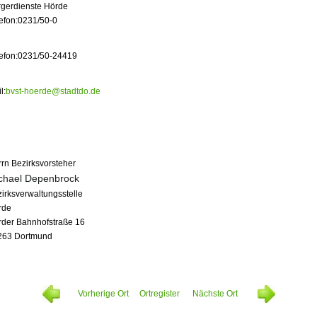
rgerdienste Hörde
efon:
0231/50-0
efon:
0231/50-24419
l:
bvst-hoerde@stadtdo.de
rn Bezirksvorsteher
chael Depenbrock
irksverwaltungsstelle
rde
rder Bahnhofstraße 16
263 Dortmund
Vorherige Ort
Ortregister
Nächste Ort