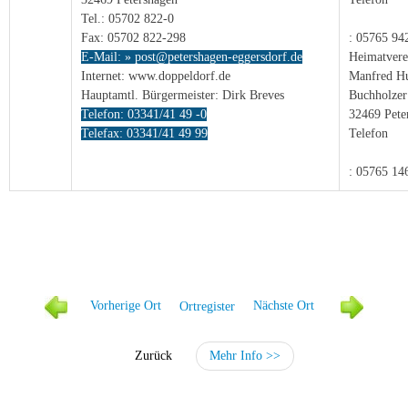
Tel.: 05702 822-0
Fax: 05702 822-298
: 05765 94
E-Mail:
» post@petershagen-eggersdorf.de
Heimatvere
Internet: www.doppeldorf.de
Manfred Hu
Hauptamtl. Bürgermeister: Dirk Breves
Buchholzer
Telefon: 03341/41 49 -0
32469 Pete
Telefax: 03341/41 49 99
Telefon
: 05765 14
Vorherige Ort
Ortregister
Nächste Ort
Zurück
Mehr Info >>