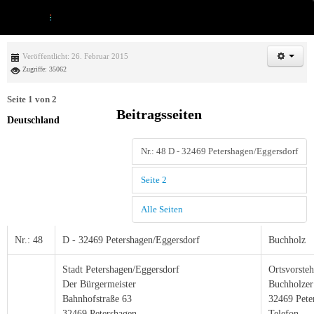
Veröffentlicht: 26. Februar 2015
Zugriffe: 35062
Seite 1 von 2
Beitragsseiten
Deutschland
Nr.: 48 D - 32469 Petershagen/Eggersdorf
Seite 2
Alle Seiten
Nr.: 48
D - 32469 Petershagen/Eggersdorf
Buchholz
Stadt Petershagen/Eggersdorf
Ortsvorsteh
Der Bürgermeister
Buchholzer
Bahnhofstraße 63
32469 Pete
32469 Petershagen
Telefon